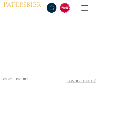
Patersbier
© Cyril Pagniez
Confidentialité