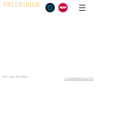
Patersbier
© Cyril Pagniez
Confidentialité