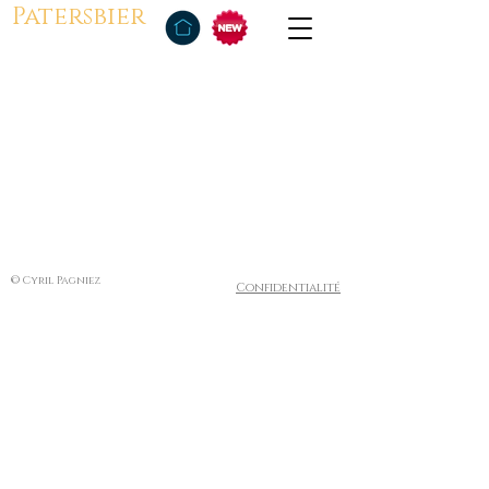
Patersbier
© Cyril Pagniez
Confidentialité