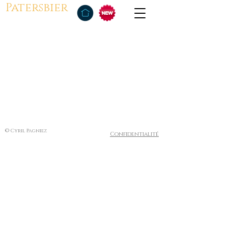
Patersbier
© Cyril Pagniez
Confidentialité