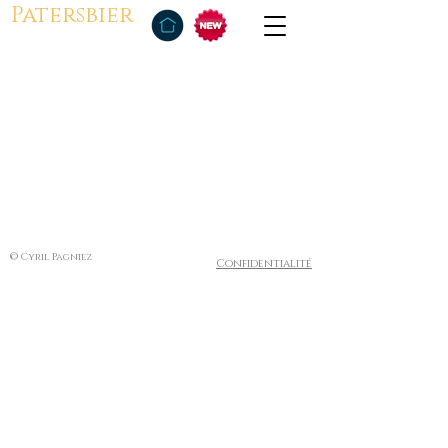
Patersbier
© Cyril Pagniez
Confidentialité