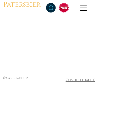
Patersbier
© Cyril Pagniez
Confidentialité