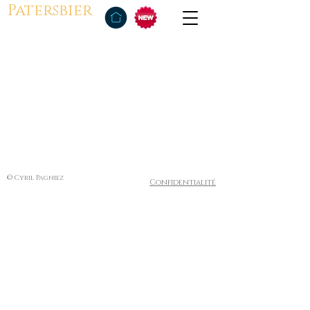
Patersbier
© Cyril Pagniez
Confidentialité