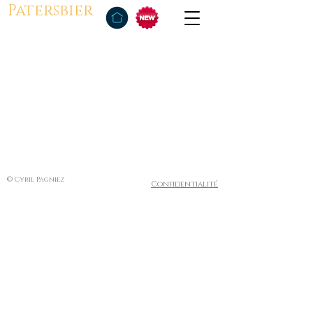
Patersbier
© Cyril Pagniez
Confidentialité