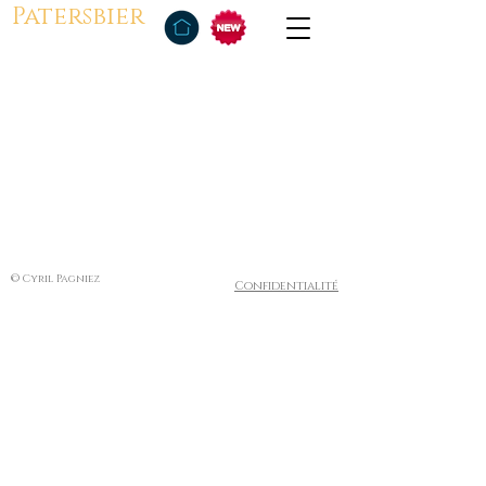
Patersbier
© Cyril Pagniez
Confidentialité