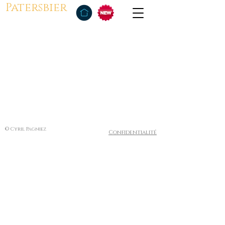
Patersbier
© Cyril Pagniez
Confidentialité