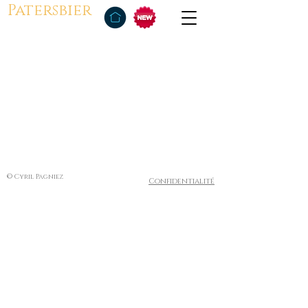
Patersbier
© Cyril Pagniez
Confidentialité