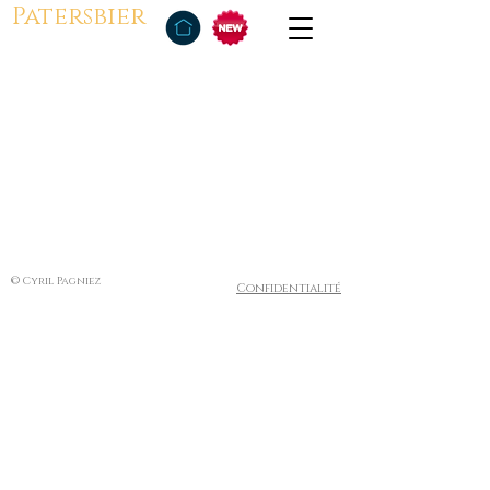
Patersbier
© Cyril Pagniez
Confidentialité