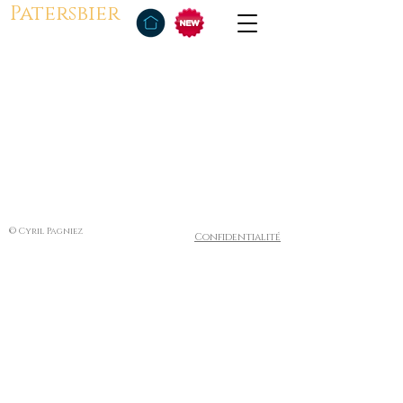
Patersbier
© Cyril Pagniez
Confidentialité