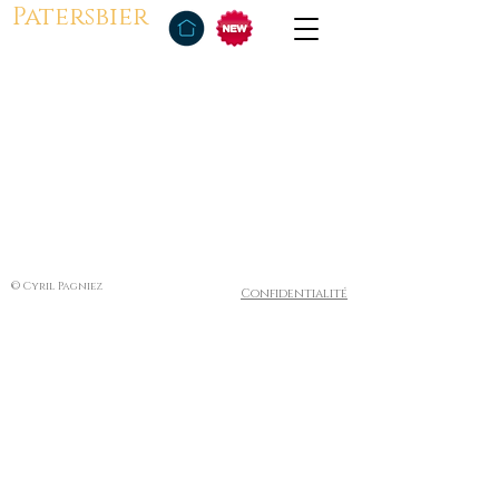
Patersbier
© Cyril Pagniez
Confidentialité