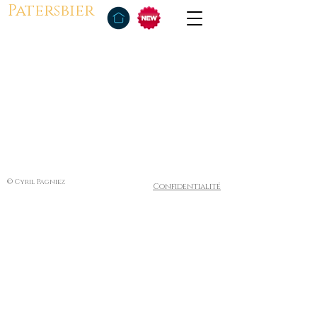
Patersbier
© Cyril Pagniez
Confidentialité