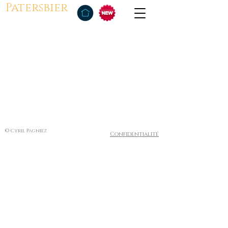
Patersbier
© Cyril Pagniez
Confidentialité