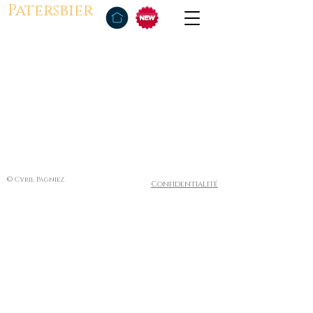
Patersbier
© Cyril Pagniez
Confidentialité