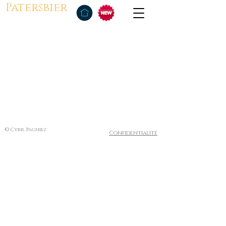
Patersbier
© Cyril Pagniez
Confidentialité