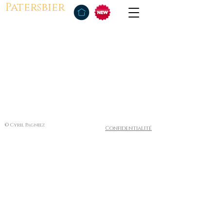
Patersbier
© Cyril Pagniez
Confidentialité