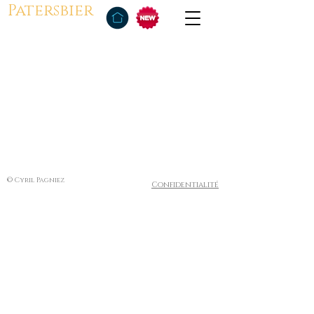
Patersbier
© Cyril Pagniez
Confidentialité