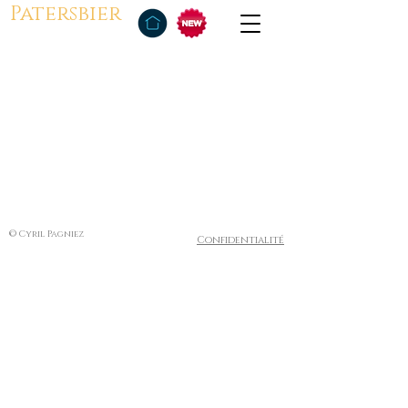
Patersbier
© Cyril Pagniez
Confidentialité