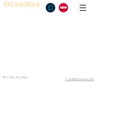
Patersbier
© Cyril Pagniez
Confidentialité