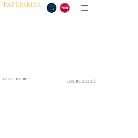
Patersbier
© Cyril Pagniez
Confidentialité