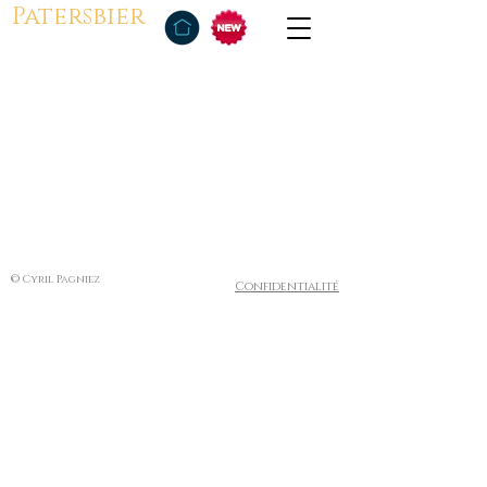
Patersbier
© Cyril Pagniez
Confidentialité