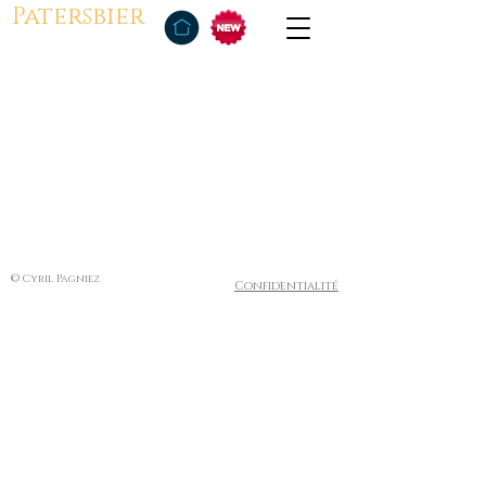
Patersbier
© Cyril Pagniez
Confidentialité