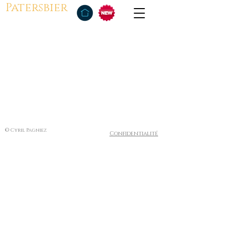
Patersbier
© Cyril Pagniez
Confidentialité