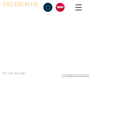
Patersbier
© Cyril Pagniez
Confidentialité