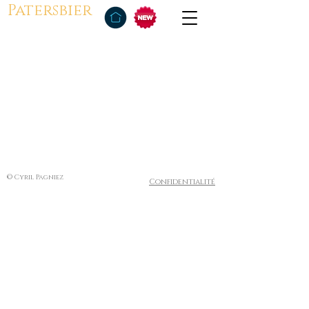
Patersbier
© Cyril Pagniez
Confidentialité