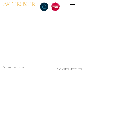
Patersbier
© Cyril Pagniez
Confidentialité