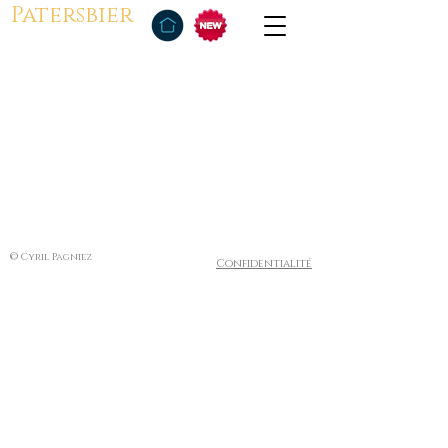
Patersbier
© Cyril Pagniez
Confidentialité