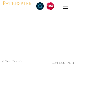
Patersbier
© Cyril Pagniez
Confidentialité