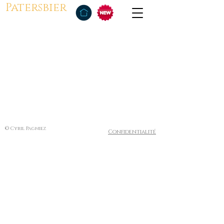
Patersbier
© Cyril Pagniez
Confidentialité