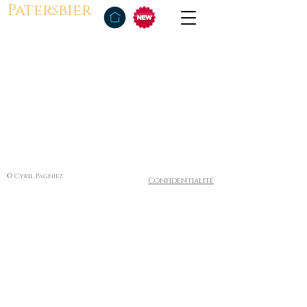
Patersbier
© Cyril Pagniez
Confidentialité