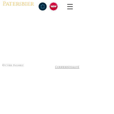
Patersbier
© Cyril Pagniez
Confidentialité