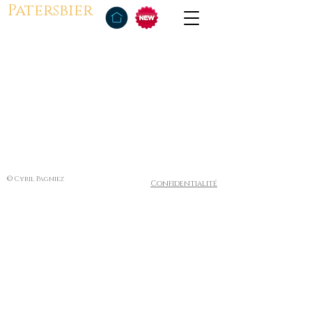
Patersbier
© Cyril Pagniez
Confidentialité