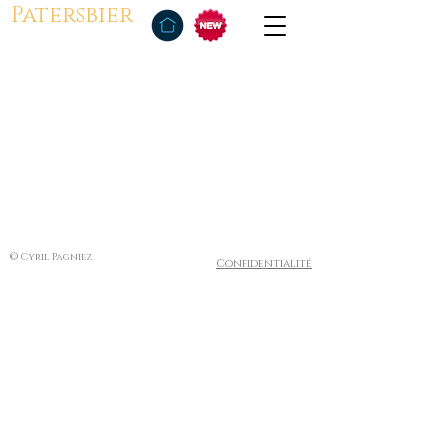
Patersbier
© Cyril Pagniez
Confidentialité