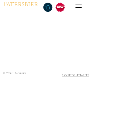
Patersbier
© Cyril Pagniez
Confidentialité