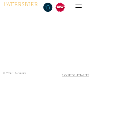
Patersbier
© Cyril Pagniez
Confidentialité