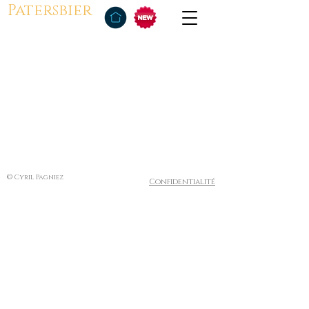
Patersbier
© Cyril Pagniez
Confidentialité