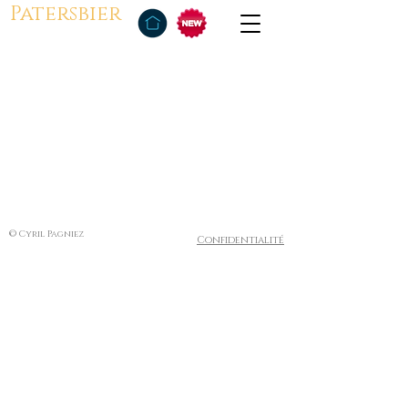
Patersbier
© Cyril Pagniez
Confidentialité