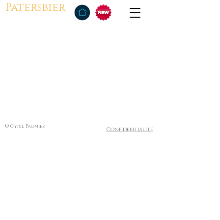
Patersbier
© Cyril Pagniez
Confidentialité