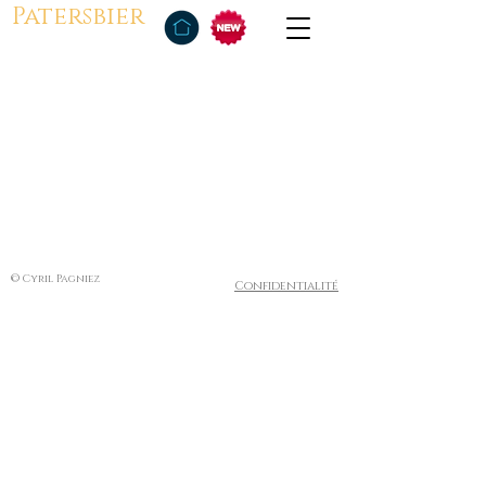
Patersbier
© Cyril Pagniez
Confidentialité