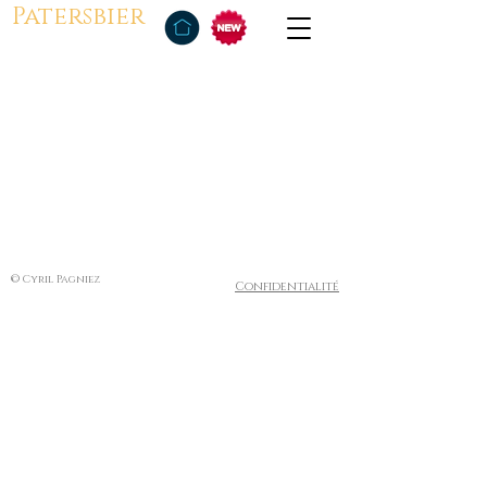
Patersbier
© Cyril Pagniez
Confidentialité