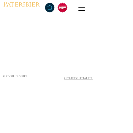
Patersbier
© Cyril Pagniez
Confidentialité