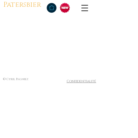
Patersbier
© Cyril Pagniez
Confidentialité