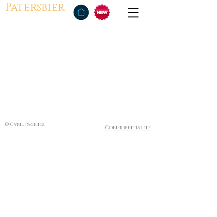
Patersbier
© Cyril Pagniez
Confidentialité