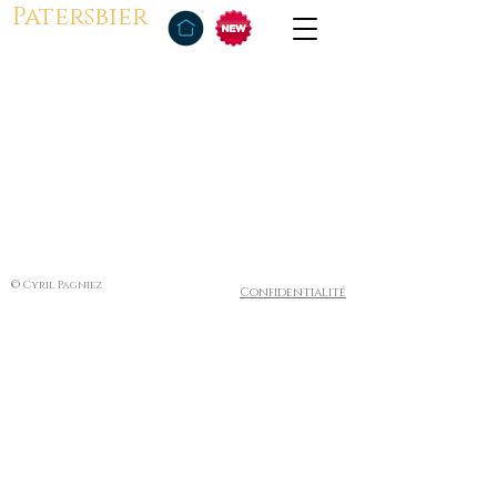
Patersbier
© Cyril Pagniez
Confidentialité