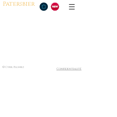
Patersbier
© Cyril Pagniez
Confidentialité