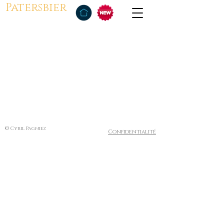
Patersbier
© Cyril Pagniez
Confidentialité