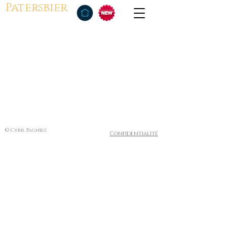
Patersbier
© Cyril Pagniez
Confidentialité